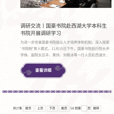
调研交流丨国豪书院赴西湖大学本科生
书院开展调研学习
为进一步完善国豪书院拔尖人才培养体制机制，深入探索
“书院制”育人模式，11月15日下午，国豪书院执行院长尹
学锋、副院长吕丰、黄炜、刘皓冰等一行人员赴西湖大学
本科生书院调研学习。西湖大学校长助理、西湖书院院长
陈虹宇、学生事务部主任许紫岳、教学事务部副主任黄召
查看详细
等参与本次调研。
共27条
首页
上页
下页
尾页
5/6
到第
页
跳转