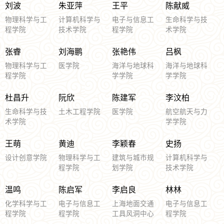
刘波
朱亚萍
王平
陈献威
物理科学与工
计算机科学与
电子与信息工
生命科学与技
程学院
技术学院
程学院
术学院
张睿
刘海鹏
张艳伟
吕枫
物理科学与工
医学院
海洋与地球科
海洋与地球科
程学院
学学院
学学院
杜昌升
阮欣
陈建军
李汶柏
生命科学与技
土木工程学院
医学院
航空航天与力
术学院
学学院
王萌
黄迪
李颖春
史扬
设计创意学院
物理科学与工
建筑与城市规
计算机科学与
程学院
划学院
技术学院
温鸣
陈启军
李启良
林林
化学科学与工
电子与信息工
上海地面交通
电子与信息工
程学院
程学院
工具风洞中心
程学院