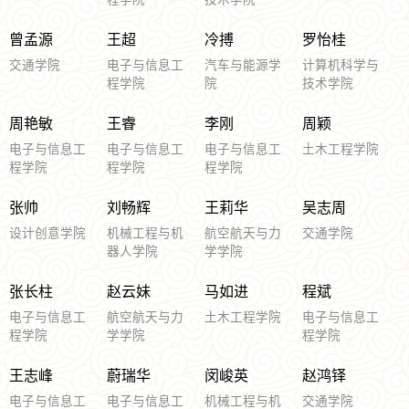
曾孟源
王超
冷搏
罗怡桂
交通学院
电子与信息工
汽车与能源学
计算机科学与
程学院
院
技术学院
周艳敏
王睿
李刚
周颖
电子与信息工
电子与信息工
电子与信息工
土木工程学院
程学院
程学院
程学院
张帅
刘畅辉
王莉华
吴志周
设计创意学院
机械工程与机
航空航天与力
交通学院
器人学院
学学院
张长柱
赵云妹
马如进
程斌
电子与信息工
航空航天与力
土木工程学院
电子与信息工
程学院
学学院
程学院
王志峰
蔚瑞华
闵峻英
赵鸿铎
电子与信息工
电子与信息工
机械工程与机
交通学院