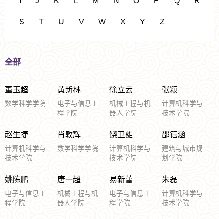
I
J
K
L
M
N
O
P
Q
R
S
T
U
V
W
X
Y
Z
全部
董玉超
黄新林
徐立云
张颖
数学科学学院
电子与信息工
机械工程与机
计算机科学与
程学院
器人学院
技术学院
赵生捷
肖敦辉
饶卫雄
邵钰涵
计算机科学与
数学科学学院
计算机科学与
建筑与城市规
技术学院
技术学院
划学院
姚陈鹏
唐一超
易新蕾
朱磊
电子与信息工
机械工程与机
电子与信息工
计算机科学与
程学院
器人学院
程学院
技术学院