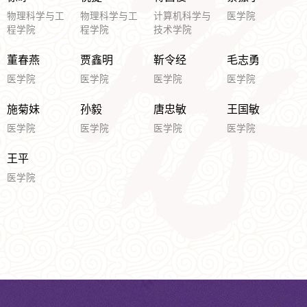
物理科学与工
物理科学与工
计算机科学与
医学院
程学院
程学院
技术学院
董春燕
贾鑫明
靳令经
毛志勇
医学院
医学院
医学院
医学院
施菊妹
孙毅
唐忠敏
王国敏
医学院
医学院
医学院
医学院
王平
医学院