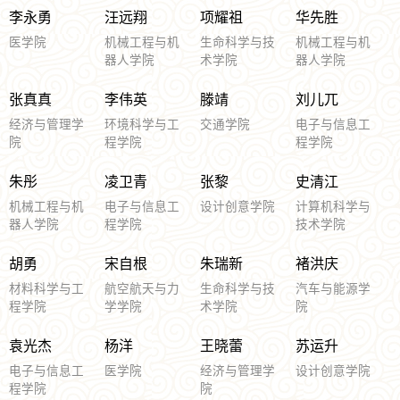
李永勇
汪远翔
项耀祖
华先胜
医学院
机械工程与机
生命科学与技
机械工程与机
器人学院
术学院
器人学院
张真真
李伟英
滕靖
刘儿兀
经济与管理学
环境科学与工
交通学院
电子与信息工
院
程学院
程学院
朱彤
凌卫青
张黎
史清江
机械工程与机
电子与信息工
设计创意学院
计算机科学与
器人学院
程学院
技术学院
胡勇
宋自根
朱瑞新
褚洪庆
材料科学与工
航空航天与力
生命科学与技
汽车与能源学
程学院
学学院
术学院
院
袁光杰
杨洋
王晓蕾
苏运升
电子与信息工
医学院
经济与管理学
设计创意学院
程学院
院