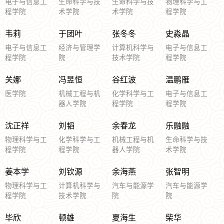
电子与信息工
生命科学与技
生命科学与技
物理科学与工
程学院
术学院
术学院
程学院
韦莉
于团叶
张冬冬
史淼晶
电子与信息工
经济与管理学
计算机科学与
电子与信息工
程学院
院
技术学院
程学院
关娜
冯昱恒
谷红波
温鹏雁
医学院
机械工程与机
化学科学与工
电子与信息工
器人学院
程学院
程学院
沈正祥
刘韬
余春龙
乐融融
物理科学与工
化学科学与工
机械工程与机
生命科学与技
程学院
程学院
器人学院
术学院
姜本学
刘钦源
余海燕
张智明
物理科学与工
计算机科学与
汽车与能源学
汽车与能源学
程学院
技术学院
院
院
毕欣
顿雄
夏海生
柴华