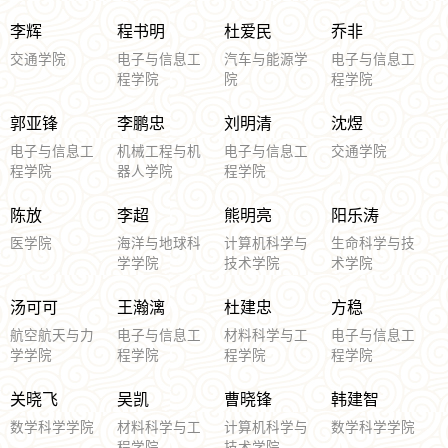
李辉
程书明
杜爱民
乔非
交通学院
电子与信息工
汽车与能源学
电子与信息工
程学院
院
程学院
郭亚锋
李鹏忠
刘明清
沈煜
电子与信息工
机械工程与机
电子与信息工
交通学院
程学院
器人学院
程学院
陈放
李超
熊明亮
阳乐涛
医学院
海洋与地球科
计算机科学与
生命科学与技
学学院
技术学院
术学院
汤可可
王瀚漓
杜建忠
方稳
航空航天与力
电子与信息工
材料科学与工
电子与信息工
学学院
程学院
程学院
程学院
关晓飞
吴凯
曹晓锋
韩建智
数学科学学院
材料科学与工
计算机科学与
数学科学学院
程学院
技术学院