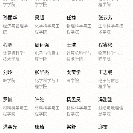
学学院
学学院
程学院
孙丽华
吴超
任捷
张云芳
经济与管理学
化学科学与工
物理科学与工
生命科学与技
院
程学院
程学院
术学院
程鹏
周远强
王洁
程鑫彬
计算机科学与
电子与信息工
计算机科学与
物理科学与工
技术学院
程学院
技术学院
程学院
刘玲
柳华杰
戈宝学
王志鹏
医学院
化学科学与工
医学院
电子与信息工
程学院
程学院
罗巍
许维
杨孟昊
冯甜甜
材料科学与工
材料科学与工
材料科学与工
测绘与地理信
程学院
程学院
程学院
息学院
洪奕光
康琦
梁舒
邱雷