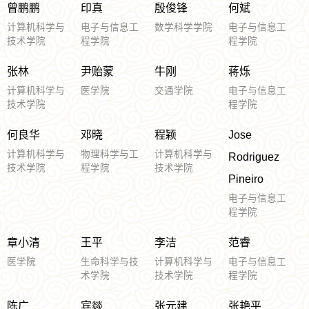
曾鹏鹏
印真
殷俊锋
何斌
计算机科学与
电子与信息工
数学科学学院
电子与信息工
技术学院
程学院
程学院
张林
尹贻蒙
牛刚
蒋烁
计算机科学与
医学院
交通学院
电子与信息工
技术学院
程学院
何良华
邓晓
程颖
Jose
计算机科学与
物理科学与工
计算机科学与
Rodriguez
技术学院
程学院
技术学院
Pineiro
电子与信息工
程学院
章小清
王平
李洁
范睿
医学院
生命科学与技
计算机科学与
电子与信息工
术学院
技术学院
程学院
陈广
宾燚
张元建
张艳平