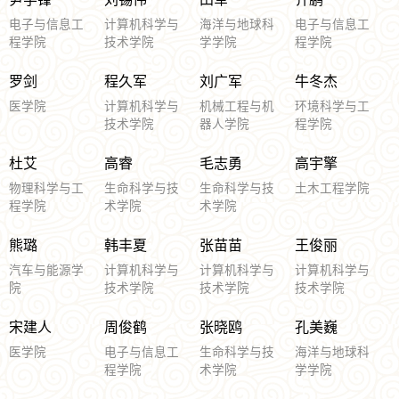
电子与信息工
计算机科学与
海洋与地球科
电子与信息工
程学院
技术学院
学学院
程学院
罗剑
程久军
刘广军
牛冬杰
医学院
计算机科学与
机械工程与机
环境科学与工
技术学院
器人学院
程学院
杜艾
高睿
毛志勇
高宇擎
物理科学与工
生命科学与技
生命科学与技
土木工程学院
程学院
术学院
术学院
熊璐
韩丰夏
张苗苗
王俊丽
汽车与能源学
计算机科学与
计算机科学与
计算机科学与
院
技术学院
技术学院
技术学院
宋建人
周俊鹤
张晓鸥
孔美巍
医学院
电子与信息工
生命科学与技
海洋与地球科
程学院
术学院
学学院