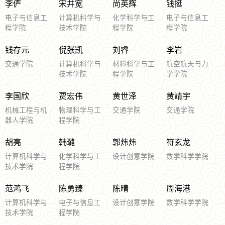
李俨
宋井宽
尚英辉
钱挺
电子与信息工
计算机科学与
化学科学与工
电子与信息工
程学院
技术学院
程学院
程学院
钱存元
倪张凯
刘睿
李岩
交通学院
计算机科学与
材料科学与工
航空航天与力
技术学院
程学院
学学院
李国欣
贾宏伟
黄世泽
黄靖宇
机械工程与机
物理科学与工
交通学院
交通学院
器人学院
程学院
胡亮
韩璐
郭炜炜
符玄龙
计算机科学与
化学科学与工
设计创意学院
数学科学学院
技术学院
程学院
范鸿飞
陈勇臻
陈晴
周海港
计算机科学与
电子与信息工
设计创意学院
数学科学学院
技术学院
程学院