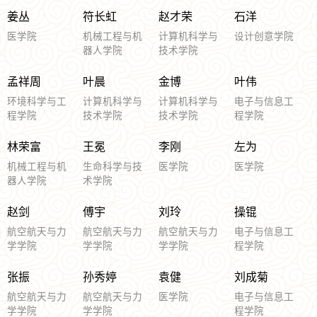
姜丛
符长虹
赵才荣
石洋
医学院
机械工程与机
计算机科学与
设计创意学院
器人学院
技术学院
孟祥周
叶晨
金博
叶伟
环境科学与工
计算机科学与
计算机科学与
电子与信息工
程学院
技术学院
技术学院
程学院
林荣富
王冕
李刚
左为
机械工程与机
生命科学与技
医学院
医学院
器人学院
术学院
赵剑
傅宇
刘玲
操锟
航空航天与力
航空航天与力
航空航天与力
电子与信息工
学学院
学学院
学学院
程学院
张振
孙秀婷
袁健
刘成菊
航空航天与力
航空航天与力
医学院
电子与信息工
学学院
学学院
程学院