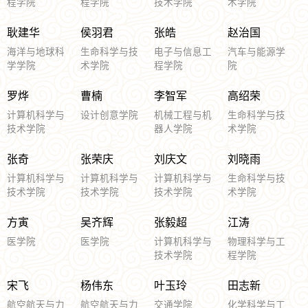
程学院
程学院
技术学院
术学院
耿建华
侯羽君
张皓
赵治国
海洋与地球科
生命科学与技
电子与信息工
汽车与能源学
学学院
术学院
程学院
院
罗烨
曹楠
李智军
高绍荣
计算机科学与
设计创意学院
机械工程与机
生命科学与技
技术学院
器人学院
术学院
张奇
张荣庆
刘庆文
刘晓雨
计算机科学与
计算机科学与
计算机科学与
生命科学与技
技术学院
技术学院
技术学院
术学院
方寅
吴齐辉
张毅超
江涛
医学院
医学院
计算机科学与
物理科学与工
技术学院
程学院
宋飞
杨伟东
叶玉玲
田志新
航空航天与力
航空航天与力
交通学院
化学科学与工