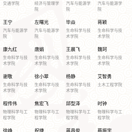
交通学院
经济与管理学
汽车与能源学
汽车与能源学
院
院
院
王宁
左曙光
毕焱
蒋颖
汽车与能源学
汽车与能源学
生命科学与技
生命科学与技
院
院
术学院
术学院
康九红
唐娟
王晨飞
魏珂
生命科学与技
生命科学与技
生命科学与技
生命科学与技
术学院
术学院
术学院
术学院
谢敬
徐小翠
杨静
艾智勇
生命科学与技
生命科学与技
生命科学与技
土木工程学院
术学院
术学院
术学院
程传伟
焦宏飞
邱型泽
时钟
物理科学与工
物理科学与工
物理科学与工
物理科学与工
程学院
程学院
程学院
程学院
徐峥
祝捷
蒋昌俊
蔡振宇