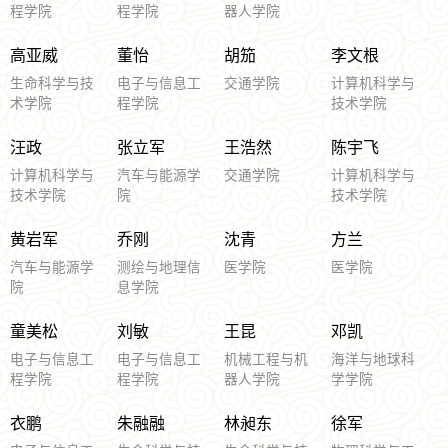
程学院
程学院
器人学院
高亚威
董怡
胡笳
李文根
生命科学与技
电子与信息工
交通学院
计算机科学与
术学院
程学院
技术学院
汪政
张立军
王浩然
陈宇飞
计算机科学与
汽车与能源学
交通学院
计算机科学与
技术学院
院
技术学院
黄岩军
乔刚
沈青
方兰
汽车与能源学
测绘与地理信
医学院
医学院
院
息学院
童美松
刘敏
王昆
邓凯
电子与信息工
电子与信息工
机械工程与机
海洋与地球科
程学院
程学院
器人学院
学学院
衣鹏
朱融融
林昶东
徐军