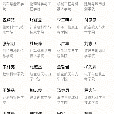
汽车与能源学
物理科学与工
机械工程与机
建筑与城市规
院
程学院
器人学院
划学院
祝颖慧
张红云
李王明卉
付昆昆
生命科学与技
计算机科学与
电子与信息工
航空航天与力
术学院
技术学院
程学院
学学院
张绍明
杜庆峰
韦广丰
刘志飞
测绘与地理信
计算机科学与
化学科学与工
海洋与地球科
息学院
技术学院
程学院
学学院
宋林亮
张淑杰
金哲岩
柳先辉
数学科学学院
航空航天与力
航空航天与力
电子与信息工
学学院
学学院
程学院
王姝晶
柳喆俊
汤继周
程大伟
经济与管理学
设计创意学院
海洋与地球科
计算机科学与
院
学学院
技术学院
尹学锋
刘锡伟
田军
齐鹏