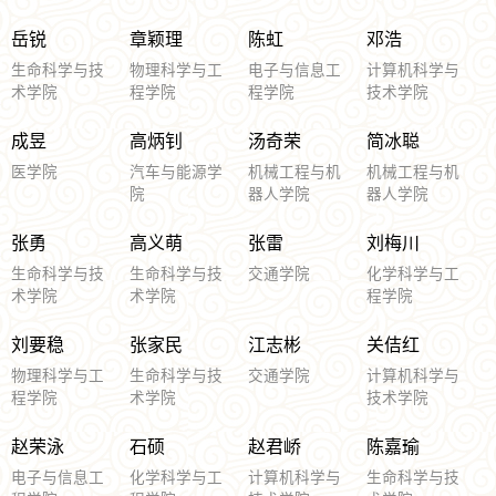
岳锐
章颖理
陈虹
邓浩
生命科学与技
物理科学与工
电子与信息工
计算机科学与
术学院
程学院
程学院
技术学院
成昱
高炳钊
汤奇荣
简冰聪
医学院
汽车与能源学
机械工程与机
机械工程与机
院
器人学院
器人学院
张勇
高义萌
张雷
刘梅川
生命科学与技
生命科学与技
交通学院
化学科学与工
术学院
术学院
程学院
刘要稳
张家民
江志彬
关佶红
物理科学与工
生命科学与技
交通学院
计算机科学与
程学院
术学院
技术学院
赵荣泳
石硕
赵君峤
陈嘉瑜
电子与信息工
化学科学与工
计算机科学与
生命科学与技