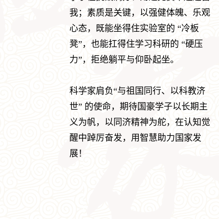
我；素质是关键，以强健体魄、乐观
心态，既能坐得住实验室的 “冷板
凳”，也能扛得住学习科研的 “硬压
力”，拒绝躺平与仰卧起坐。
科学家肩负“与祖国同行、以科教济
世” 的使命，期待国豪学子以长期主
义为帆，以同济精神为舵，在认知觉
醒中踔厉奋发，用智慧助力国家发
展！