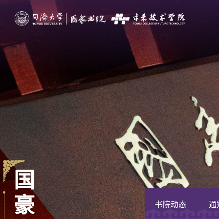
国
豪
书院动态
通