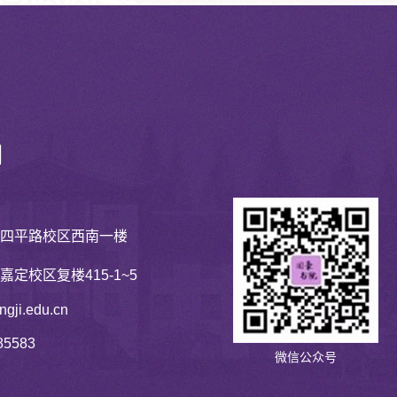
们
学四平路校区西南一楼
嘉定校区复楼415-1~5
gji.edu.cn
85583
微信公众号